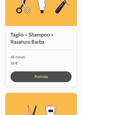
Taglio + Shampoo +
Rasatura Barba
45 minuti
35
35 €
euro
Prenota