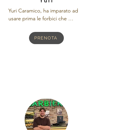
Yuri
Yuri Caramico, ha imparato ad 
usare prima le forbici che 
forchetta e coltello: di lui si può 
sicuramente dire che è un figlio 
PRENOTA
d'arte. É lo spirito libero e 
selvaggio della barberia, porta 
l'amore per la natura tatuato su 
ogni centrimento di pelle e in 
ogni dettaglio del negozio!