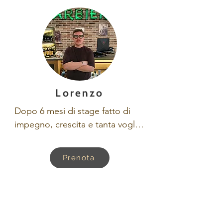
Lorenzo
Dopo 6 mesi di stage fatto di 
impegno, crescita e tanta voglia 
di imparare, Lorenzo entra 
ufficialmente a far parte del team 
Prenota
💈

Da aprile 2026 non è più solo 
uno stagista, ma un 
collaboratore pronto a 