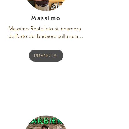
Massimo
Massimo Rostellato si innamora 
dell'arte del barbiere sulla scia 
del rock'n roll anni '80. Amante 
dell'old school, cerca di unire 
PRENOTA
tecniche di tagli tradizionali con 
rivisitazioni in chiave moderna. 
Ama viaggiare per il mondo, i 
tatuaggi e i rivoluzionari. Il suo 
motto? Mai prendersi troppo sul 
serio