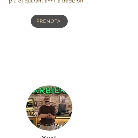
più di quarant'anni la tradizione 
di famiglia. Con passione e 
dedizione ha portato la nostra 
PRENOTA
bottega ad essere tra le migliori 
in Italia. É il capitano della 
squadra: detta i tempi e i ritmi 
delle nostre giornate. Un 
fuoriclasse!