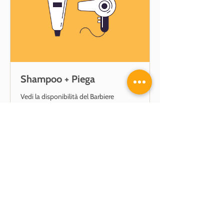
Shampoo + Piega
Vedi la disponibilità del Barbiere
30 minuti
13
13 €
euro
Prenota