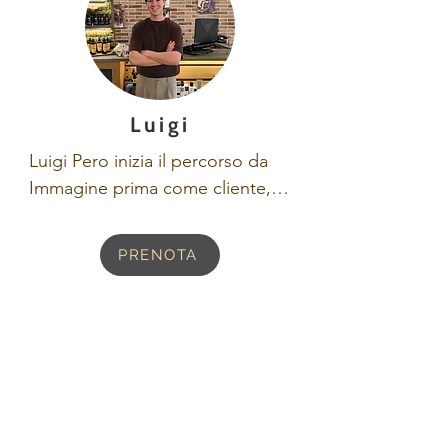
Luigi
Luigi Pero inizia il percorso da 
Immagine prima come cliente, 
ma ben presto si appassiona a 
questo mestiere e inizia la sua 
PRENOTA
carriera lavorativa diventando 
parte del team di Immagine. 
Con il suo stile attento e pacato 
conquista ogni genere di cliente 
dal più piccolo al più grande!