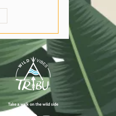
ORICORDO
Take a walk on the wild side