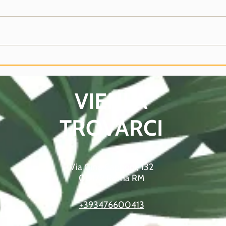
SALDI ESTIVI!
FOT
VIENI A
TROVARCI
Via Gino Capponi, 132
00179 Roma RM
+393476600413