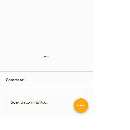
Commenti
SALDI ESTIVI!
FOTORICORDO
Scrivi un commento...