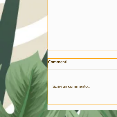
Commenti
Scrivi un commento...
CHIUSURA ESTIVA