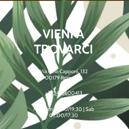
VIENI A
TROVARCI
Via Gino Capponi, 132
00179 Roma RM
+393476600413
Mar-Ven 07:30/19:30 | Sab
07:00/17:30