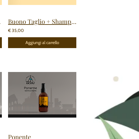
rba
Buono Taglio + Shampoo e Modellatura Barba
€ 35,00
Aggiungi al carrello
Ponente