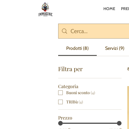
HOME
PRE
Prodotti (8)
Servizi (9)
Filtra per
8
Categoria
Buoni sconto
(
4
)
TRIBù
(
4
)
Prezzo