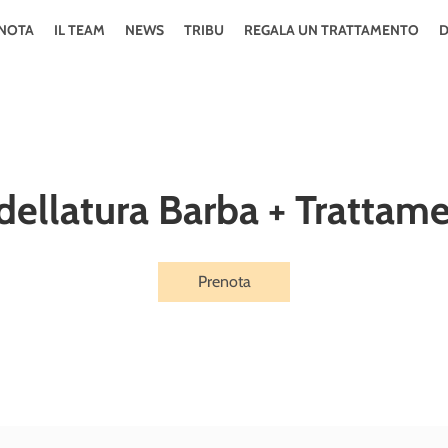
NOTA
IL TEAM
NEWS
TRIBU
REGALA UN TRATTAMENTO
D
ellatura Barba + Trattam
Prenota