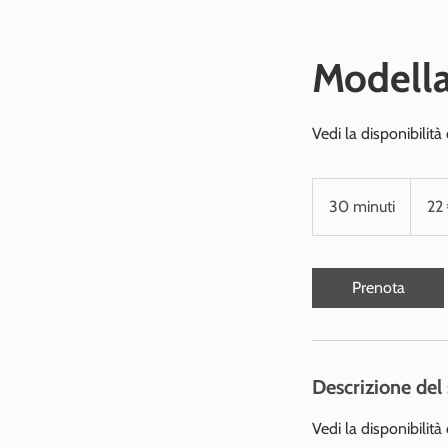
Modella
Vedi la disponibilità
22
euro
30 minuti
3
22
0
m
i
Prenota
n
u
t
i
Descrizione del 
Vedi la disponibilità