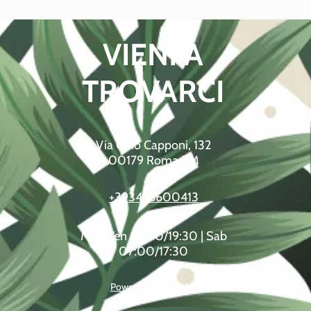
VIENI A
TROVARCI
Via Gino Capponi, 132
00179 Roma RM
+393476600413
Mar-Ven 07:30/19:30 | Sab
07:00/17:30
Powered by Made Lab