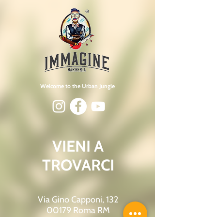
Welcome to the Urban Jungle
VIENI A
TROVARCI
Via Gino Capponi, 132
00179 Roma RM