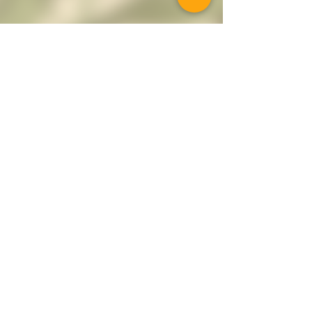
+393476600413
Mar-Ven 07:30/19:30 | Sab
07:00/17:30
Powered by Made Lab
Take a walk on the wild side