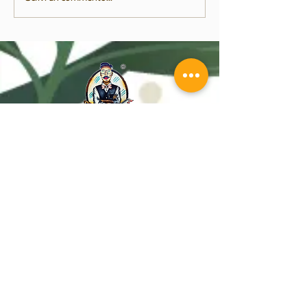
Welcome to the Urban Jungle
VIENI A
TROVARCI