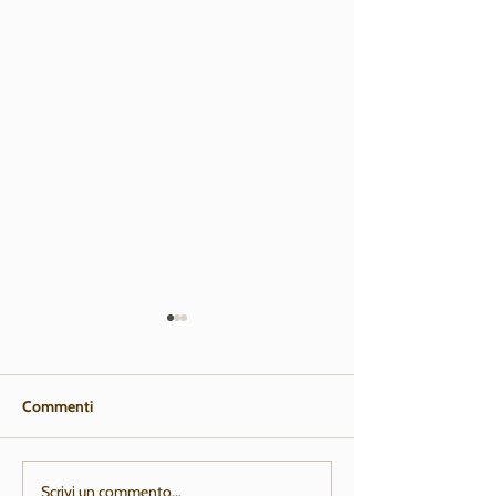
Commenti
SALDI ESTIVI!
FOTORICORDO
Scrivi un commento...