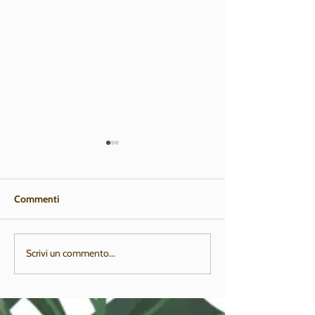
Commenti
SALDI ESTIVI!
FOTORICORDO
Scrivi un commento...