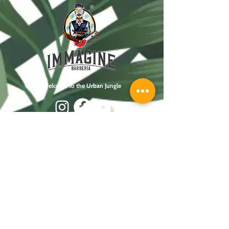
Welcome to the Urban Jungle
VIENI A
TROVARCI
Via Gino Capponi, 132
00179 Roma RM