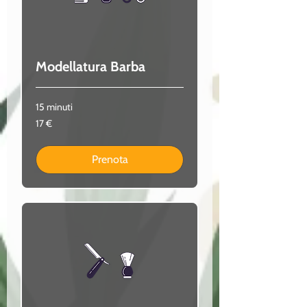
Modellatura Barba
15 minuti
17
17 €
euro
Prenota