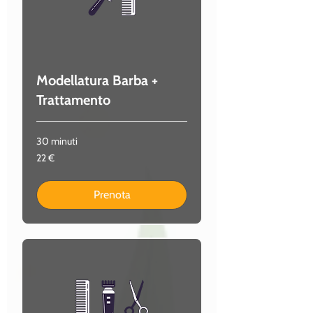
Modellatura Barba +
Trattamento
30 minuti
22
22 €
euro
Prenota