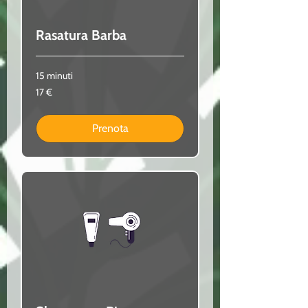
Rasatura Barba
15 minuti
17
17 €
euro
Prenota