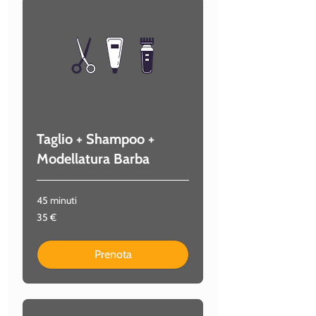
Taglio + Shampoo +
Modellatura Barba
45 minuti
35
35 €
euro
Prenota