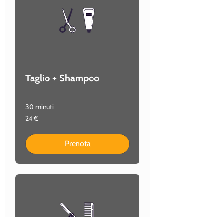
Taglio + Shampoo
30 minuti
24
24 €
euro
Prenota