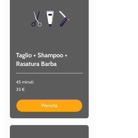
Taglio + Shampoo +
Rasatura Barba
45 minuti
35
35 €
euro
Prenota